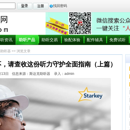
找回密码
助听资讯
助听产品
助听交易
验配体验
配件辅具
免费试听
克助听器
>> 浏览文章
不，请查收这份听力守护全面指南（上篇）
月13日
信息来源：斯达克助听器
录入：admin