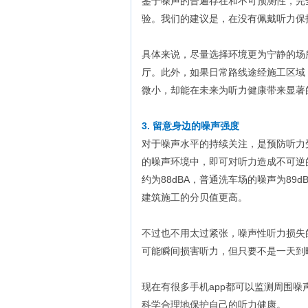
鉴于噪声的普遍存在和不可预测性，完
验。我们的建议是，在没有佩戴听力保
具体来说，尽量选择环境更为宁静的场
厅。此外，如果日常路线途经施工区域
微小，却能在未来为听力健康带来显著
3. 留意身边的噪声强度
对于噪声水平的持续关注，是预防听力受
的噪声环境中，即可对听力造成不可逆
约为88dBA，普通洗车场的噪声为89
建筑施工的分贝值更高。
不过也不用太过紧张，噪声性听力损失
可能瞬间损害听力，但只要不是一天到
现在有很多手机app都可以监测周围
科学合理地保护自己的听力健康。