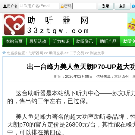
用户名
密码
本站首页
最新活动
听力知识
助听资讯
助听产品
助听
您当前位置：
助听器网
>>
助听交易
>>
二手交易
>> 浏览文章
出一台峰力美人鱼天朗P70-UP超大
时间：2026年02月09日
信息来源：本站原创
这台助听器是本站线下听力中心——苏文听
的，
售出约三年左右，已过保。
美人鱼是峰力著名的超大功率助听器品牌，
天朗p70的官方定价是26800元/台，其性能在
中，可以排在第四位。