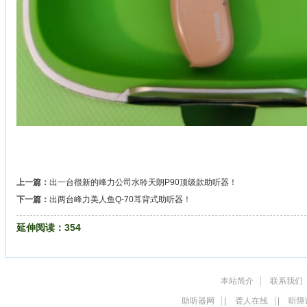
上一篇：
出一台很新的峰力公司水聆天朗P90顶级款助听器！
下一篇：
出两台峰力美人鱼Q-70耳背式助听器！
延伸阅读：
354
本站简介
联系我们
助听器网
|
聋人在线
|
听障