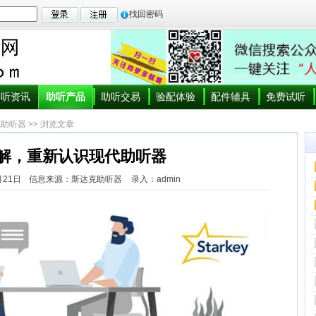
找回密码
助听资讯
助听产品
助听交易
验配体验
配件辅具
免费试听
克助听器
>> 浏览文章
解，重新认识现代助听器
月21日
信息来源：斯达克助听器
录入：admin