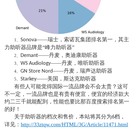
——瑞士，索诺瓦集团排名第一，其主
Sonova
1、
力助听器品牌是“峰力助听器”
——丹麦，奥迪康助听器
Demant
2、
——丹麦，唯听助听器
WS Audiology
3、
——丹麦，瑞声达助听器
GN Store Nord
4、
——美国，斯达克助听器
Starkey
5、
有些人可能觉得国际一流品牌会不会太贵？这可
不一定，一流品牌也是有贵有便宜，便宜的经济款大
约二三千就能配到，性能也要比那百度搜索排名第一
的好！
关于助听器的档次和售价，本站将其分为
档，
6
详见：
http://33ztqw.com/HTML/3G/Article/11471.html