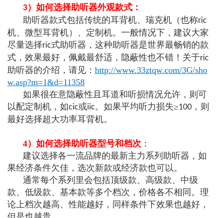
）如何选择助听器外观款式：
3
助听器款式包括传统的耳背机、瑞克机（也称
ric
机、微型耳背机）、定制机。一般情况下，建议大家
尽量选择
式助听器，这种助听器是世界最畅销的款
ric
式，效果最好，佩戴最舒适，隐蔽性也不错！关于
ric
助听器的介绍，请见：
http://www.33ztqw.com/3G/sho
w.asp?m=1&d=11358
如果很在意隐蔽性且耳道和听损情况允许，则可
以配定制机，如
或
。如果平均听力损失≥
，则
cic
iic
100
最好选择超大功率耳背机。
4）如何选择助听器型号和档次
：
建议选择各一流品牌的最新主力系列助听器，如
果经济条件欠佳，选次新款或经济款也可以。
通常每个系列里会包括顶级款、高级款、中级
款、低级款、基本款等多个档次，价格各不相同。理
论上档次越高、性能越好，同样条件下效果也越好，
但是也越贵。