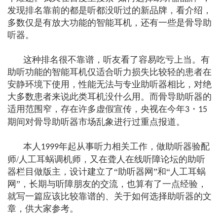
发现排名靠前的都是听都没听过的新品牌，看介绍，
多数仅是有放大功能的智能耳机，还有一些是骨导助
听器。
这种排名很不靠谱，听友看了容易吃亏上当。有
助听功能的智能耳机仅适合听力损失比较轻的患者在
安静环境下使用，性能无法与专业助听器相比，对绝
大多数患者来说此类耳机没什么用。而骨导助听器的
适用范围窄，存在许多虚假宣传，央视在今年
・
3
15
期间对骨导助听器市场乱象进行过重点报道。
本人
年起从事听力相关工作，做助听器验配
1999
师/人工耳蜗调机师，又在聋人在线听障论坛的助听
器栏目做版主，设计建立了“助听器网”和“人工耳蜗
网”，长期与听障朋友的交流，也算有了一点经验，
就写一篇应该比较靠谱的、关于如何选择助听器的文
章，供大家参考。