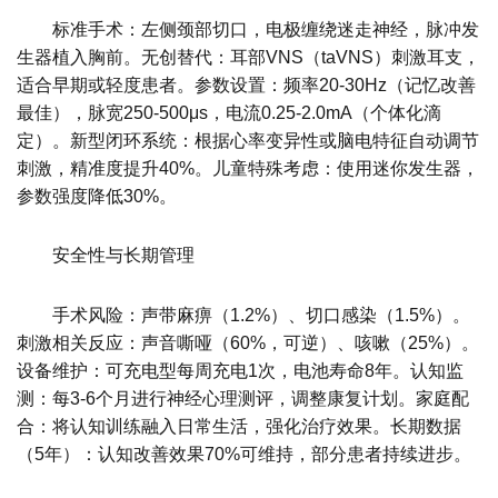
标准手术：左侧颈部切口，电极缠绕迷走神经，脉冲发
生器植入胸前。无创替代：耳部VNS（taVNS）刺激耳支，
适合早期或轻度患者。参数设置：频率20-30Hz（记忆改善
最佳），脉宽250-500μs，电流0.25-2.0mA（个体化滴
定）。新型闭环系统：根据心率变异性或脑电特征自动调节
刺激，精准度提升40%。儿童特殊考虑：使用迷你发生器，
参数强度降低30%。
安全性与长期管理
手术风险：声带麻痹（1.2%）、切口感染（1.5%）。
刺激相关反应：声音嘶哑（60%，可逆）、咳嗽（25%）。
设备维护：可充电型每周充电1次，电池寿命8年。认知监
测：每3-6个月进行神经心理测评，调整康复计划。家庭配
合：将认知训练融入日常生活，强化治疗效果。长期数据
（5年）：认知改善效果70%可维持，部分患者持续进步。