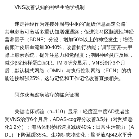
VNS改善认知的神经生物学机制
迷走神经作为连接外周与中枢的"超级信息高速公路"，
其电刺激可激活多重认知增强通路：促进海马区脑源性神经
营养因子（BDNF）分泌，增加50%以上的神经发生；增强
前额叶皮层血流量30-40%，改善执行功能；调节蓝斑-去甲
肾上腺素系统，提升注意力和觉醒度；抑制神经炎症反应，
减少β淀粉样蛋白沉积。fMRI研究显示，VNS治疗3个月
后，默认模式网络（DMN）与执行控制网络（ECN）的功
能连接增强25%，这与记忆和工作记忆改善直接相关。
阿尔茨海默病治疗的临床证据
关键临床试验（n=110）显示：轻度至中度AD患者接
受VNS治疗6个月后，ADAS-cog评分改善3.5分（对照组恶
化1.2分）；海马体积萎缩速度减缓40%；日常生活能力（A
DL）下降延缓35%。生物标志物变化：脑脊液Aβ42水平升