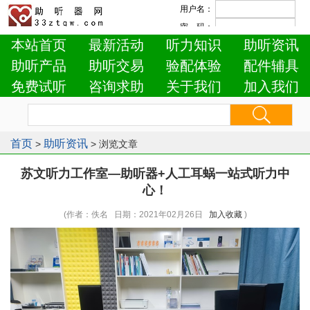
本站首页
最新活动
听力知识
助听资讯
助听产品
助听交易
验配体验
配件辅具
免费试听
咨询求助
关于我们
加入我们
首页
助听资讯
>
> 浏览文章
苏文听力工作室—助听器+人工耳蜗一站式听力中
心！
(作者：佚名 日期：2021年02月26日
加入收藏
)